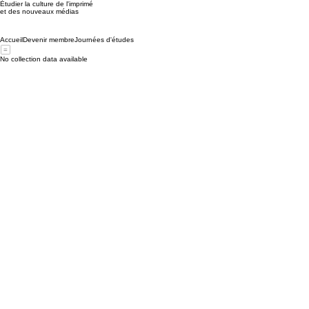
Étudier la culture de l'imprimé
et des nouveaux médias
Accueil
Devenir membre
Journées d'études
No collection data available